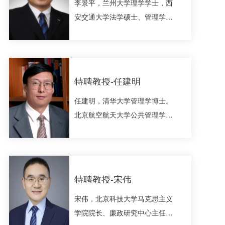
李景平，兰州大学理学学士，西
安交通大学法学硕士、管理学博
士。享受陕西省政府“三秦学
者”特聘津贴专家。现任西安交通
大学马克思主义学院政治学与行
政学系三级教授、博士生导师，
特聘教授-任建明
陕西高校德育研究中心副主任，
任建明，清华大学管理学博士。
西安交通大学廉政研究中心副主
北京航空航天大学公共管理学院
任，西安交通大学政治文明与廉
教授、博士 生导师，中国管理现
政建设中心主任，西安文理学院
代化研究会监察与廉政治理专业
纪检监察学院院长。兼任全国高
委员会理事长，北航廉洁研究 与
校廉政教育与研究学会监事长，
教育中心主任。美国哥伦比亚大
陕西省廉政文化研究会会长，陕
特聘教授-宋伟
学访问学者。主要从事廉政建
西理工大学“汉江学者”特聘教
宋伟，北京科技大学马克思主义
设、政府管理、组织领导等方面
授，西安报业集团特聘专家，...
学院院长、廉政研究中心主任，
的研究，是国内重要的廉政学学