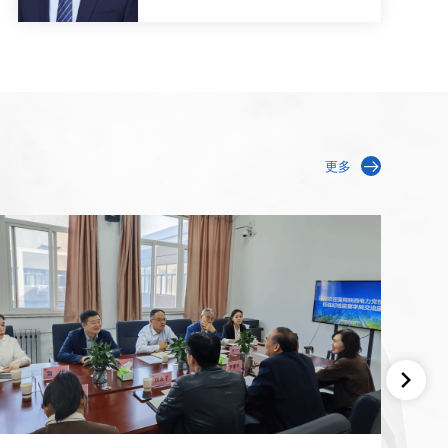
教授、博 士生导师，同时担任北
者。
京廉政建设研究基地副主任、中
国管理现代化研究会监 察与廉政
治理专业委员会常务理事。主要
研究领域为纪检监察、廉政建设
和党的建设等方面。
更多