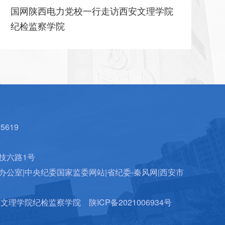
陕西省教育厅报道-陕西第二家纪检监察学
建
院在西安文理学院揭牌成立
5619
技六路1号
办公室
|
中央纪委国家监委网站
|
省纪委-秦风网
|
西安市
西安文理学院纪检监察学院
陕ICP备2021006934号