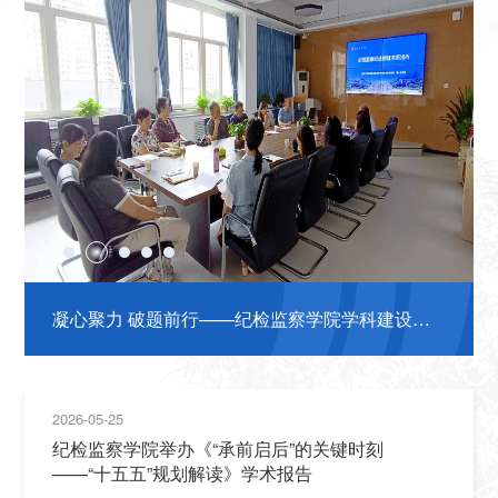
凝心聚力 破题前行——纪检监察学院学科建设工
国务院学位委员会纪检监察学科评议组成员吴付来
作会圆满结束
教授来我院检查指导工作
2026-05-25
纪检监察学院举办《“承前启后”的关键时刻
——“十五五”规划解读》学术报告