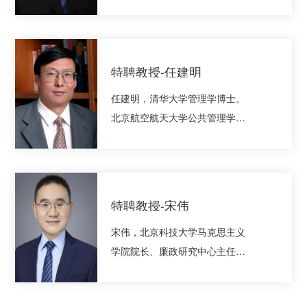
士。享受陕西省政府“三秦学者”特
聘津贴专家。现任西安交通大学
马克思主义学院政治学与行政学
系三级教授、博士生导师，陕西
特聘教授-任建明
高校德育研究中心副主任，西安
任建明，清华大学管理学博士。
交通大学廉政研究中心副主任，
北京航空航天大学公共管理学院
西安交通大学政治文明与廉政建
教授、博士 生导师，中国管理现
设中心主任，西安文理学院纪检
代化研究会监察与廉政治理专业
监察学院院长。兼任全国高校廉
委员会理事长，北航廉洁研究 与
政教育与研究学会监事长，陕西
教育中心主任。美国哥伦比亚大
省廉政文化研究会会长，陕西理
特聘教授-宋伟
学访问学者。主要从事廉政建
工大学“汉江学者”特聘教授，西安
宋伟，北京科技大学马克思主义
设、政府管理、组织领导等方面
报业集团特聘专家，...
学院院长、廉政研究中心主任，
的研究，是国内重要的廉政学学
教授、博 士生导师，同时担任北
者。
京廉政建设研究基地副主任、中