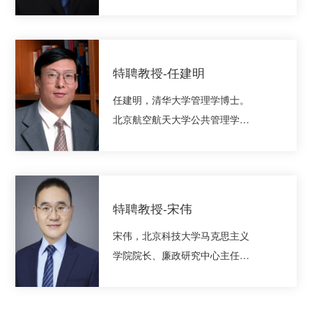
士。享受陕西省政府“三秦学者”特
聘津贴专家。现任西安交通大学
马克思主义学院政治学与行政学
系三级教授、博士生导师，陕西
特聘教授-任建明
高校德育研究中心副主任，西安
任建明，清华大学管理学博士。
交通大学廉政研究中心副主任，
北京航空航天大学公共管理学院
西安交通大学政治文明与廉政建
教授、博士 生导师，中国管理现
设中心主任，西安文理学院纪检
代化研究会监察与廉政治理专业
监察学院院长。兼任全国高校廉
委员会理事长，北航廉洁研究 与
政教育与研究学会监事长，陕西
教育中心主任。美国哥伦比亚大
省廉政文化研究会会长，陕西理
特聘教授-宋伟
学访问学者。主要从事廉政建
工大学“汉江学者”特聘教授，西安
宋伟，北京科技大学马克思主义
设、政府管理、组织领导等方面
报业集团特聘专家，...
学院院长、廉政研究中心主任，
的研究，是国内重要的廉政学学
教授、博 士生导师，同时担任北
者。
京廉政建设研究基地副主任、中